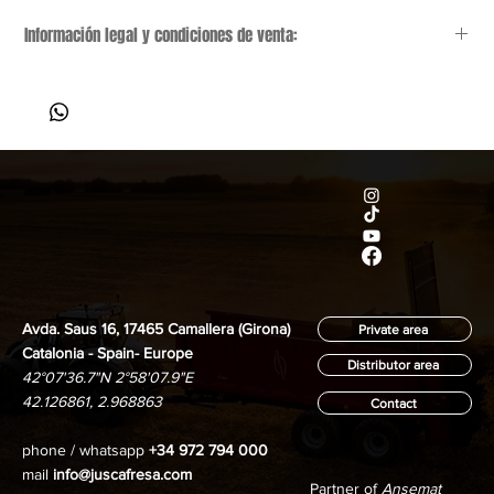
Información legal y condiciones de venta:
Aviso general:
 Este anuncio es meramente informativo y 
orientativo; no es vinculante y puede contener errores. 
Nos reservamos el derecho a corregir cualquier dato, 
precio o especificación técnica de forma inmediata.
Precios y costes adicionales:
 El precio indicado 
no 
incluye IVA
, gastos de transporte (condiciones EXW: 
recogida a cargo del comprador) ni tasas de gestión por 
cambio de titularidad.
Estado del vehículo:
 El remolque se vende en su estado 
Avda. Saus 16, 17465 Camallera (Girona)
actual. Al ser un vehículo de segunda mano, presenta el 
Private area
desgaste estético y mecánico lógico por uso y 
Catalonia - Spain- Europe
Distributor area
antigüedad.
42°07'36.7"N 2°58'07.9"E
42.126861, 2.968863
Contact
phone / whatsapp
+34 972 794 000
mail
info@juscafresa.com
Partner of
Ansemat