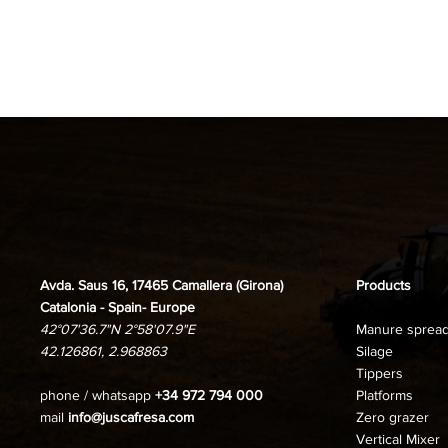
Avda. Saus 16, 17465 Camallera (Girona)
Products
Catalonia - Spain- Europe
42°07'36.7"N 2°58'07.9"E
Manure sprea
42.126861, 2.968863
Silage
Tippers
phone / whatsapp
+34 972 794 000
Platforms
mail
info@juscafresa.com
Zero grazer
Vertical Mixer