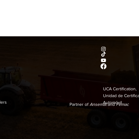
UCA Certification,
Unidad de Certific
ders
Automóvil
Partner of
Ansemat
and
Femac