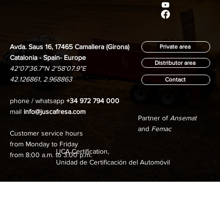
Avda. Saus 16, 17465 Camallera (Girona)
Private area
Catalonia - Spain- Europe
Distributor area
42°07'36.7"N 2°58'07.9"E
42.126861, 2.968863
Contact
phone / whatsapp
+34 972 794 000
mail
info@juscafresa.com
Partner of
Ansemat
and
Femac
Customer service hours
from Monday to Friday
UCA Certification,
from 8:00 a.m. to 3:00 p.m.
Unidad de Certificación del Automóvil