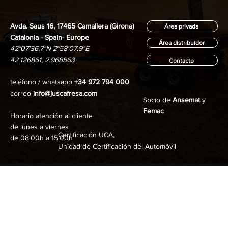
Avda. Saus 16, 17465 Camallera (Girona)
Área privada
Catalonia - Spain- Europe
Área distribuidor
42°07'36.7"N 2°58'07.9"E
42.126861, 2.968863
Contacto
teléfono / whatsapp
+34 972 794 000
correo
info@juscafresa.com
Socio de
Ansemat
y
Femac
Horario atención al cliente
de lunes a viernes
Certificación UCA,
de 08.00h a 15.00h
Unidad de Certificación del Automóvil