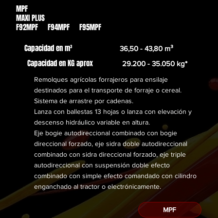
MPF
Des de
MAXI PLUS
51.197,00€
F92MPF F94MPF F95MPF
Capacidad en m³
36,50 - 43,80 m³
Capacidad en KG aprox
29.200 - 35.050 kg*
Remolques agrícolas forrajeros para ensilaje
destinados para el transporte de forraje o cereal.
Sistema de arrastre por cadenas.
Lanza con ballestas 13 hojas o lanza con elevación y
descenso hidráulico variable en altura.
Eje bogie autodireccional combinado con bogie
direccional forzado, eje sidra doble autodireccional
combinado con sidra direccional forzado, eje triple
autodireccional con suspensión doble efecto
combinado con simple efecto comandado con cilindro
enganchado al tractor o electrónicamente.
MPF