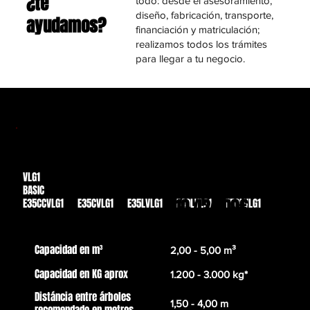
¿te
todo: desde el asesoramiento,
diseño, fabricación, transporte,
ayudamos?
financiación y matriculación;
realizamos todos los trámites
para llegar a tu negocio.
VLG1
Des de
BASIC
10.424,00€
E35CCVLG1 E35CVLG1 E35LVLG1 E40LVLG1 E50LVLG1
Capacidad en m³
2,00 - 5,00 m³
Capacidad en KG aprox
1.200 - 3.000 kg*
Distáncia entre árboles
1,50 - 4,00 m
recomendado en metros