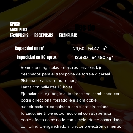
KPUSH
Des de
MAXI PLUS
,00€
E92KPUSH2 E94KPUSH2 E95KPUSH2
Capacidad en m³
23,60 - 54,47 m³
Capacidad en KG aprox
18.880 - 54.480 kg*
Remolques agrícolas forrajeros para ensilaje
destinados para el transporte de forraje o cereal.
Sistema de arrastre por empuje.
Lanza con ballestas 13 hojas.
Eje balancín, eje bogie autodireccional combinado con
bogie direccional forzado, eje sidra doble
autodireccional combinado con sidra direccional
forzado, eje triple autodireccional con suspensión
doble efecto combinado con simple efecto comandado
con cilindro enganchado al tractor o electrónicamente.