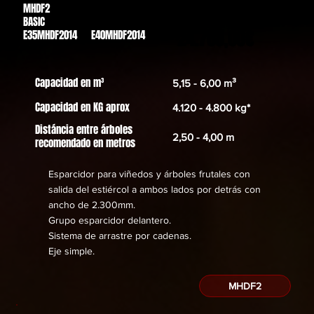
MHDF2
Des de
BASIC
24.788,00€
E35MHDF2014 E40MHDF2014
Capacidad en m³
5,15 - 6,00 m³
Capacidad en KG aprox
4.120 - 4.800 kg*
Distáncia entre árboles
2,50 - 4,00 m
recomendado en metros
Esparcidor para viñedos y árboles frutales con
salida del estiércol a ambos lados por detrás con
ancho de 2.300mm.
Grupo esparcidor delantero.
Sistema de arrastre por cadenas.
​Eje simple.
MHDF2