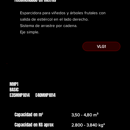
Esparcidora para viñedos y árboles frutales con
salida de estiércol en el lado derecho.
Sistema de arrastre por cadena.
Eje simple.
VLG1
MHP1
Des de
BASIC
17.756,00€
E35MHP1014 E40MHP1014
Capacidad en m³
3,50 - 4,80 m³
Capacidad en KG aprox
2.800 - 3.840 kg*