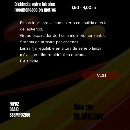
Distáncia entre árboles
1,50 - 4,00 m
recomendado en metros
Esparcidor para campo abierto con salida directa
del estiércol.
Grupo esparcidor de 1 solo molinete horizontal.
Sistema de arrastre por cadenas.
Lanza fija regulable en altura de serie o lanza
móvil con cilindro hidráulico opcional.
Eje simple.
VLG1
MPD2
Des de
BASIC
19.196,00€
E35MPD2156