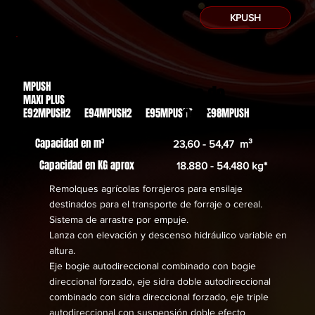
KPUSH
MPUSH
Des de
MAXI PLUS
,00€
E92MPUSH2 E94MPUSH2 E95MPUSH2 E98MPUSH
Capacidad en m³
23,60 - 54,47 m³
Capacidad en KG aprox
18.880 - 54.480 kg*
Remolques agrícolas forrajeros para ensilaje
destinados para el transporte de forraje o cereal.
Sistema de arrastre por empuje.
Lanza con elevación y descenso hidráulico variable en
altura.
Eje bogie autodireccional combinado con bogie
direccional forzado, eje sidra doble autodireccional
combinado con sidra direccional forzado, eje triple
autodireccional con suspensión doble efecto