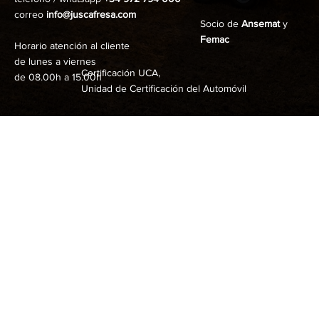
correo
info@juscafresa.com
Socio de
Ansemat
y
Femac
Horario atención al cliente
de lunes a viernes
Certificación UCA,
de 08.00h a 15.00h
Unidad de Certificación del Automóvil