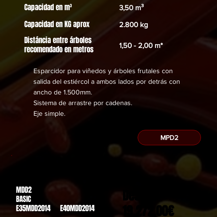
Capacidad en m³
3,50 m³
Capacidad en KG aprox
2.800 kg
Distáncia entre árboles
1,50 - 2,00 m*
recomendado en metros
Esparcidor para viñedos y árboles frutales con
salida del estiércol a ambos lados por detrás con
ancho de 1.500mm.
Sistema de arrastre por cadenas.
​Eje simple.
MPD2
MDD2
Des de
BASIC
19.272,00€
E35MDD2014 E40MDD2014