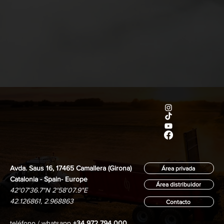
Avda. Saus 16, 17465 Camallera (Girona)
Área privada
Catalonia - Spain- Europe
Área distribuidor
42°07'36.7"N 2°58'07.9"E
42.126861, 2.968863
Contacto
teléfono / whatsapp
+34 972 794 000