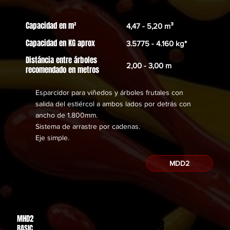
Capacidad en m³
4,47 - 5,20 m³
Capacidad en KG aprox
3.5775 - 4.160 kg*
Distáncia entre árboles
2,00 - 3,00 m
recomendado en metros
Esparcidor para viñedos y árboles frutales con
salida del estiércol a ambos lados por detrás con
ancho de 1.800mm.
Sistema de arrastre por cadenas.
​Eje simple.
MDD2
MHD2
Des de
BASIC