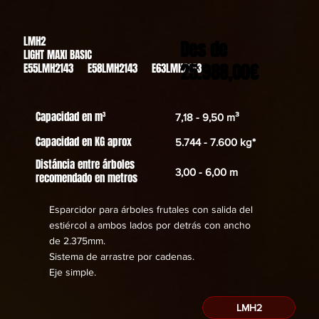
LMH2
Des de
LIGHT MAXI BASIC
25.988,00€
E55LMH2143 E58LMH2143 E63LMH2143
Capacidad en m³
7,18 - 9,50 m³
Capacidad en KG aprox
5.744 - 7.600 kg*
Distáncia entre árboles
3,00 - 6,00 m
recomendado en metros
Esparcidor para árboles frutales con salida del
estiércol a ambos lados por detrás con ancho
de 2.375mm.
Sistema de arrastre por cadenas.
​Eje simple.
LMH2