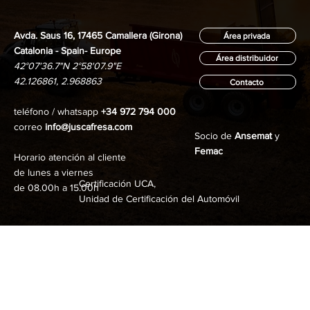
Avda. Saus 16, 17465 Camallera (Girona)
Área privada
Catalonia - Spain- Europe
Área distribuidor
42°07'36.7"N 2°58'07.9"E
42.126861, 2.968863
Contacto
teléfono / whatsapp
+34 972 794 000
correo
info@juscafresa.com
Socio de
Ansemat
y
Femac
Horario atención al cliente
de lunes a viernes
Certificación UCA,
de 08.00h a 15.00h
Unidad de Certificación del Automóvil