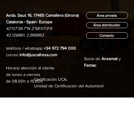
Avda. Saus 16, 17465 Camallera (Girona)
Área privada
Catalonia - Spain- Europe
Área distribuidor
42°07'36.7"N 2°58'07.9"E
42.126861, 2.968863
Contacto
teléfono / whatsapp
+34 972 794 000
correo
info@juscafresa.com
Socio de
Ansemat
y
Femac
Horario atención al cliente
de lunes a viernes
Certificación UCA,
de 08.00h a 15.00h
Unidad de Certificación del Automóvil