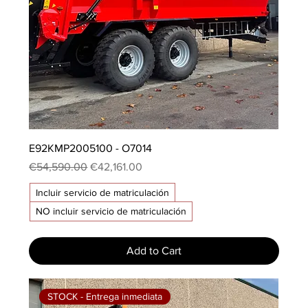
E92KMP2005100 - O7014
Regular Price
Sale Price
€54,590.00
€42,161.00
Incluir servicio de matriculación
NO incluir servicio de matriculación
Add to Cart
STOCK - Entrega inmediata