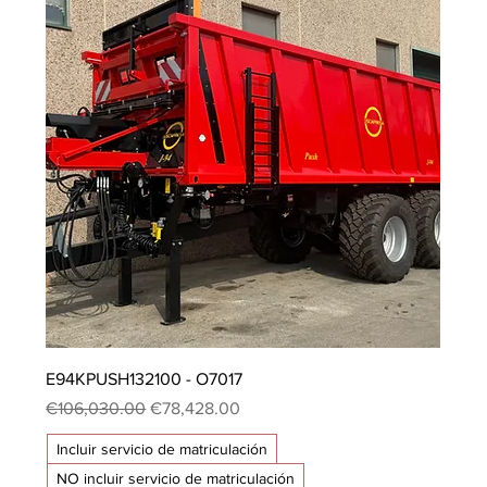
E94KPUSH132100 - O7017
Regular Price
Sale Price
€106,030.00
€78,428.00
Incluir servicio de matriculación
NO incluir servicio de matriculación