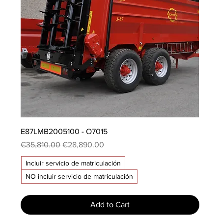
E87LMB2005100 - O7015
Regular Price
Sale Price
€35,810.00
€28,890.00
Incluir servicio de matriculación
NO incluir servicio de matriculación
Add to Cart