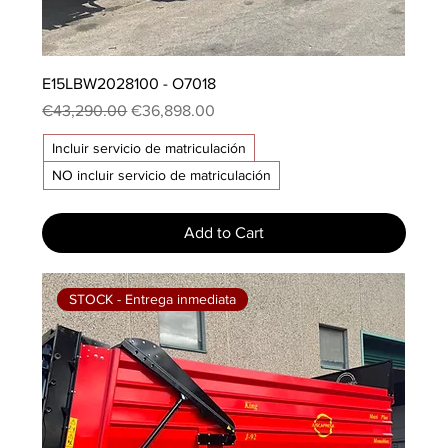
E15LBW2028100 - O7018
Regular Price
Sale Price
€43,290.00
€36,898.00
Incluir servicio de matriculación
NO incluir servicio de matriculación
Add to Cart
STOCK - Entrega inmediata