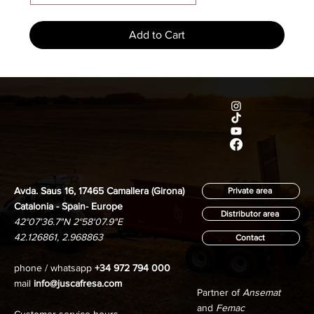
Add to Cart
Avda. Saus 16, 17465 Camallera (Girona)
Private area
Catalonia - Spain- Europe
Distributor area
42°07'36.7"N 2°58'07.9"E
42.126861, 2.968863
Contact
phone / whatsapp
+34 972 794 000
mail
info@juscafresa.com
Partner of
Ansemat
and
Femac
Customer service hours