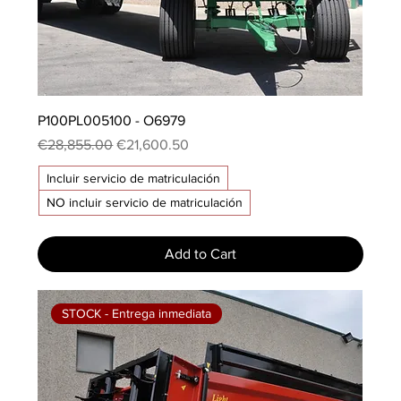
P100PL005100 - O6979
Regular Price
Sale Price
€28,855.00
€21,600.50
Incluir servicio de matriculación
NO incluir servicio de matriculación
Add to Cart
STOCK - Entrega inmediata