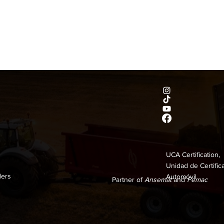
UCA Certification,
Unidad de Certific
ders
Automóvil
Partner of
Ansemat
and
Femac