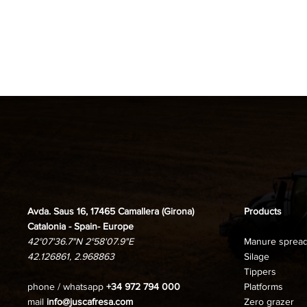
Avda. Saus 16, 17465 Camallera (Girona)
Products
Catalonia - Spain- Europe
42°07'36.7"N 2°58'07.9"E
Manure sprea
42.126861, 2.968863
Silage
Tippers
phone / whatsapp
+34 972 794 000
Platforms
mail
info@juscafresa.com
Zero grazer