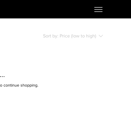
Sort by:
Price (low to high)
..
to continue shopping.