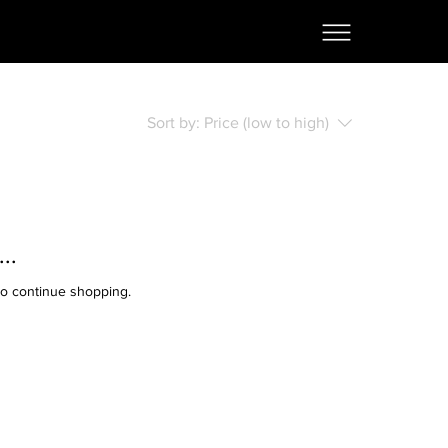
Sort by:
Price (low to high)
..
to continue shopping.