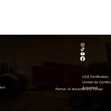
UCA Certification,
Unidad de Certific
ders
Automóvil
Partner of
Ansemat
and
Femac