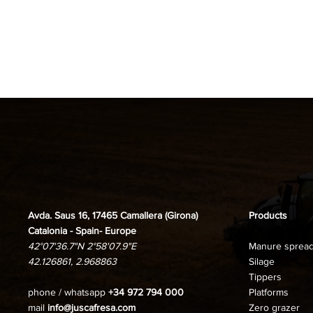
Avda. Saus 16, 17465 Camallera (Girona)
Products
Catalonia - Spain- Europe
42°07'36.7"N 2°58'07.9"E
Manure sprea
42.126861, 2.968863
Silage
Tippers
phone / whatsapp
+34 972 794 000
Platforms
mail
info@juscafresa.com
Zero grazer