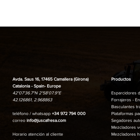
Avda. Saus 16, 17465 Camallera (Girona)
Productos
Catalonia - Spain- Europe
42°07'36.7"N 2°58'07.9"E
Esparcidores d
42.126861, 2.968863
Forrajeros - En
Basculantes tr
teléfono / whatsapp
+34 972 794 000
Plataformas pa
correo
info@juscafresa.com
Segadores aut
Mezcladores ve
Horario atención al cliente
Mezcladores h