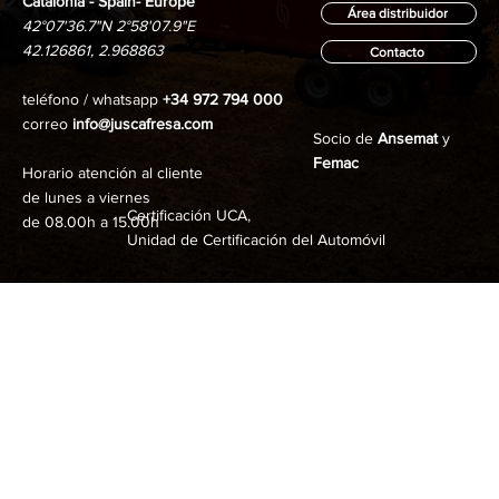
desgaste estético y mecánico lógico por uso y 
Catalonia - Spain- Europe
Área distribuidor
antigüedad.
42°07'36.7"N 2°58'07.9"E
42.126861, 2.968863
Contacto
teléfono / whatsapp
+34 972 794 000
correo
info@juscafresa.com
Socio de
Ansemat
y
Femac
Horario atención al cliente
de lunes a viernes
Certificación UCA,
de 08.00h a 15.00h
Unidad de Certificación del Automóvil