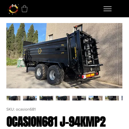
SKU: ocasion681
OCASION681 J-94KMP2