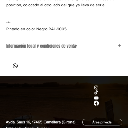
posición, colocado al otro lado del que ya lleva de serie.
***
Pintado en color Negro RAL-9005
Información legal y condiciones de venta:
Aviso general:
 Este anuncio es meramente informativo y 
orientativo; no es vinculante y puede contener errores. 
Nos reservamos el derecho a corregir cualquier dato, 
precio o especificación técnica de forma inmediata.
Precios y costes adicionales:
 El precio indicado 
no 
incluye IVA
, gastos de transporte (condiciones EXW: 
recogida a cargo del comprador) ni tasas de gestión por 
cambio de titularidad.
Estado del vehículo:
 El remolque se vende en su estado 
Avda. Saus 16, 17465 Camallera (Girona)
actual. Al ser un vehículo de segunda mano, presenta el 
Área privada