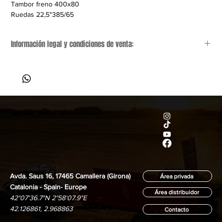
Tambor freno 400x80
Ruedas 22,5"385/65
Información legal y condiciones de venta:
Aviso general:
 Este anuncio es meramente informativo y 
orientativo; no es vinculante y puede contener errores. 
Nos reservamos el derecho a corregir cualquier dato, 
precio o especificación técnica de forma inmediata.
Precios y costes adicionales:
 El precio indicado 
no 
incluye IVA
, gastos de transporte (condiciones EXW: 
recogida a cargo del comprador) ni tasas de gestión por 
cambio de titularidad.
Estado del vehículo:
 El remolque se vende en su estado 
Avda. Saus 16, 17465 Camallera (Girona)
actual. Al ser un vehículo de segunda mano, presenta el 
Área privada
desgaste estético y mecánico lógico por uso y 
Catalonia - Spain- Europe
Área distribuidor
antigüedad.
42°07'36.7"N 2°58'07.9"E
42.126861, 2.968863
Contacto