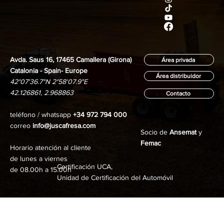
Avda. Saus 16, 17465 Camallera (Girona)
Área privada
Catalonia - Spain- Europe
Área distribuidor
42°07'36.7"N 2°58'07.9"E
42.126861, 2.968863
Contacto
teléfono / whatsapp
+34 972 794 000
correo
info@juscafresa.com
Socio de
Ansemat
y
Femac
Horario atención al cliente
de lunes a viernes
Certificación UCA,
de 08.00h a 15.00h
Unidad de Certificación del Automóvil