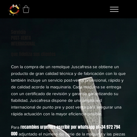
Servicio
POST-VENTA
INTERNACIONAL
que fideliza sus clientes
Con la compra de un remolque Juscafresa se obtiene un
producto de gran calidad técnica y de fabricación con lo que
también incluye un servicio post-venta profesional, rápido y
de calidad acorde la maquinaria. Cada máquina se entrega
con un certificado de revisión y garantía garantizando su
fiabilidad. Juscafresa dispone de una amplia red
internacional de punto pre y post venta para asegurar una
rápida actuación con la mayor eficiencia posible.
recambios urgentes escribir por whatsapp al
+34 972 794
Para
000
adjuntado el número de serie de la máquina y las piezas