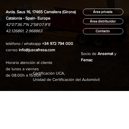
Avda. Saus 16, 17465 Camallera (Girona)
Área privada
Catalonia - Spain- Europe
Área distribuidor
42°07'36.7"N 2°58'07.9"E
42.126861, 2.968863
Contacto
teléfono / whatsapp
+34 972 794 000
correo
info@juscafresa.com
Socio de
Ansemat
y
Femac
Horario atención al cliente
de lunes a viernes
Certificación UCA,
de 08.00h a 15.00h
Unidad de Certificación del Automóvil