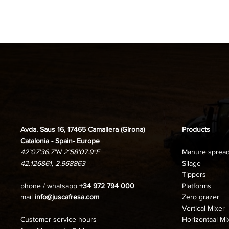
Avda. Saus 16, 17465 Camallera (Girona)
Products
Catalonia - Spain- Europe
42°07'36.7"N 2°58'07.9"E
Manure sprea
42.126861, 2.968863
Silage
Tippers
phone / whatsapp
+34 972 794 000
Platforms
mail
info@juscafresa.com
Zero grazer
Vertical Mixer
Customer service hours
Horizontaal Mi