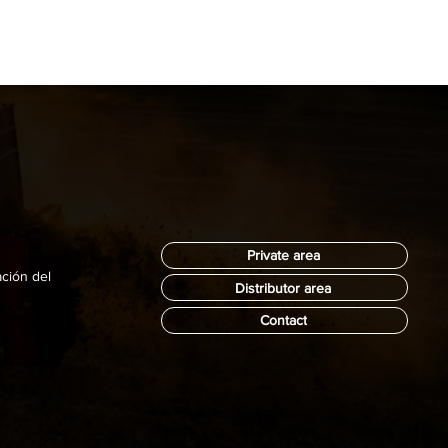
es meramente informativo y orientativo; no es vinculante y 
 reservamos el derecho a corregir cualquier dato, precio o 
rma inmediata.
:
 El precio indicado 
no incluye IVA
, gastos de transporte 
a cargo del comprador) ni tasas de gestión por cambio de 
lque se vende en su estado actual. Al ser un vehículo de 
esgaste estético y mecánico lógico por uso y antigüedad.
Private area
ación del
Distributor area
Contact