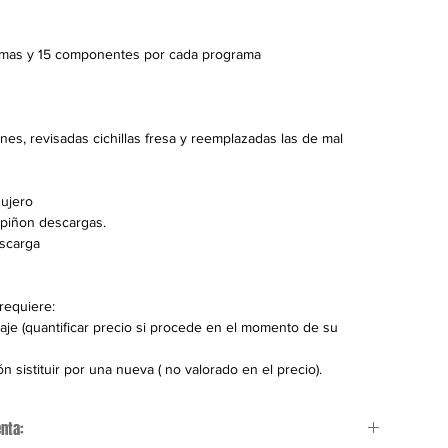
amas y 15 componentes por cada programa
ines, revisadas cichillas fresa y reemplazadas las de mal 
gujero
 piñon descargas.
escarga
 requiere:
saje (quantificar precio si procede en el momento de su 
n sistituir por una nueva ( no valorado en el precio).
nta: