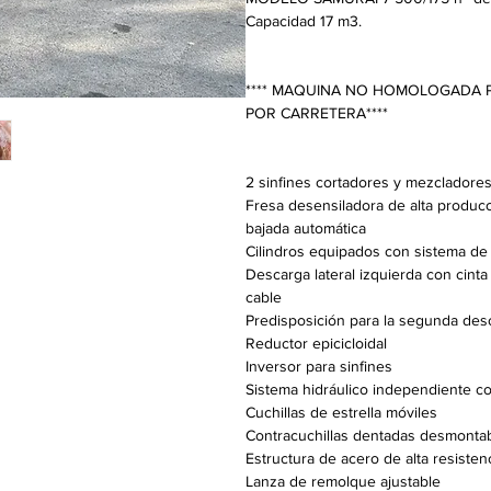
Capacidad 17 m3.
**** MAQUINA NO HOMOLOGADA P
POR CARRETERA****
2 sinfines cortadores y mezcladores
Fresa desensiladora de alta producc
bajada automática
Cilindros equipados con sistema de
Descarga lateral izquierda con cin
cable
Predisposición para la segunda des
Reductor epicicloidal
Inversor para sinfines
Sistema hidráulico independiente co
Cuchillas de estrella móviles
Contracuchillas dentadas desmontab
Estructura de acero de alta resisten
Lanza de remolque ajustable