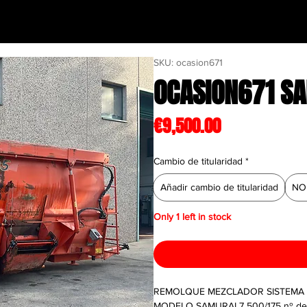
SKU: ocasion671
OCASION671 S
Price
€9,500.00
Cambio de titularidad
*
Añadir cambio de titularidad
NO 
Only 1 left in stock
REMOLQUE MEZCLADOR SISTEMA 
MODELO SAMURAI 7 500/175 nº de 